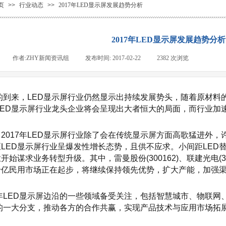
页
>>
行业动态
>>
2017年LED显示屏发展趋势分析
2017年LED显示屏发展趋势分析
|
作者:
ZHY新闻资讯组
|
发布时间:
2017-02-22
|
2382
次浏览
|
的到来，
LED
显示屏行业仍然显示出持续发展势头，随着原材料
LED
显示屏行业龙头企业将会呈现出大者恒大的局面，而行业加
017年
LED
显示屏行业除了会在传统显示屏方面高歌猛进外，
距
LED
显示屏行业呈爆发性增长态势，且供不应求。小间距
LED
业开始谋求业务转型升级。其中，雷曼股份
(300162)
、联建光电
(
千亿民用市场正在起步，将继续保持领先优势，扩大产能，加强
年
LED
显示屏边沿的一些领域备受关注，包括智慧城市、物联网
的一大分支，推动各方的合作共赢，实现产品技术与应用市场拓