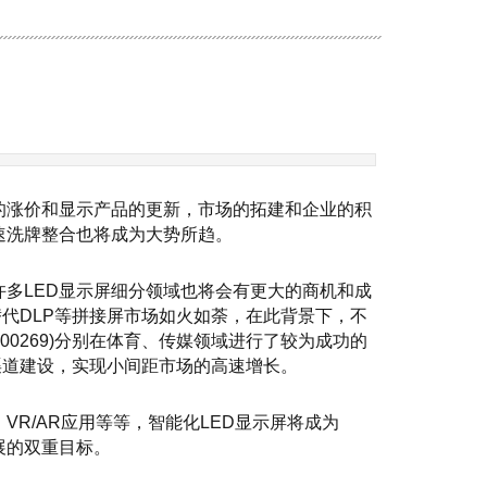
的涨价和显示产品的更新，市场的拓建和企业的积
速洗牌整合也将成为大势所趋。
许多
LED
显示屏细分领域也将会有更大的商机和成
替代
DLP
等拼接屏市场如火如荼，在此背景下，不
300269)
分别在体育、传媒领域进行了较为成功的
渠道建设，实现小间距市场的高速增长。
、
VR/AR
应用等等，智能化
LED
显示屏将成为
展的双重目标。