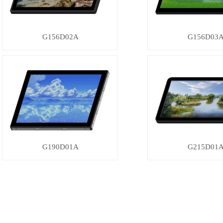
G156D02A
G156D03
G190D01A
G215D01