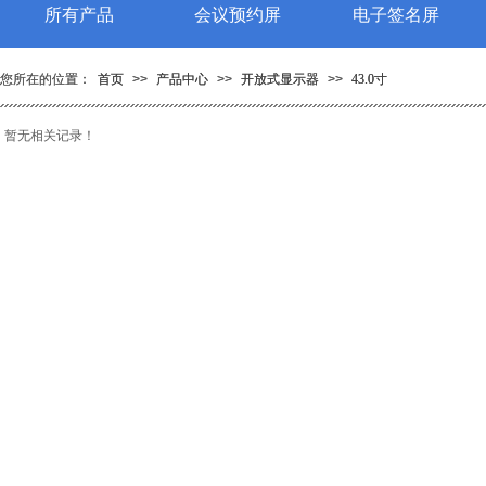
所有产品
所有产品
会议预约屏
会议预约屏
电子签名屏
电子签名屏
您所在的位置：
您所在的位置：
首页
首页
>>
>>
产品中心
产品中心
>>
>>
开放式显示器
开放式显示器
>>
>>
43.0寸
43.0寸
暂无相关记录！